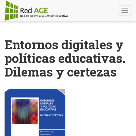
Togg
navi
Pasar
al
Entornos digitales y
contenido
principal
políticas educativas.
Dilemas y certezas