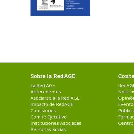
Sobre la RedAGE
Conte
La Red AGE
RedAG
Antecedentes
Noticia
Asociarse a la Red AGE
Opinió
Impacto de RedAGE
Evento
Comisiones
Publica
Comité Ejecutivo
Formac
Instituciones Asociadas
Centro
Personas Socias