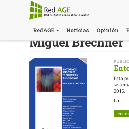
Pasar
RedAGE
Noticias
Opinión
al
Miguel Brechner
contenido
principal
PUBLI
Ento
Esta pu
sistem
2015.
La...
Leer m