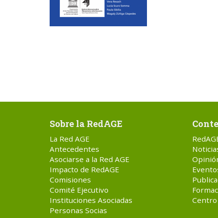
Sobre la RedAGE
Conte
La Red AGE
RedAG
Antecedentes
Noticia
Asociarse a la Red AGE
Opinió
Impacto de RedAGE
Evento
Comisiones
Publica
Comité Ejecutivo
Formac
Instituciones Asociadas
Centro
Personas Socias