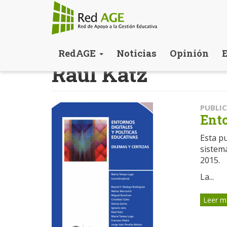
Pasar
RedAGE
Noticias
Opinión
al
Raúl Katz
contenido
principal
PUBLI
Ento
Esta pu
sistem
2015.
La...
Leer m