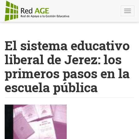
Togg
navi
Pasar
al
El sistema educativo
contenido
principal
liberal de Jerez: los
primeros pasos en la
escuela pública