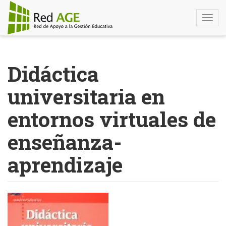
Togg
navi
Pasar
al
Didáctica
contenido
principal
universitaria en
entornos virtuales de
enseñanza-
aprendizaje