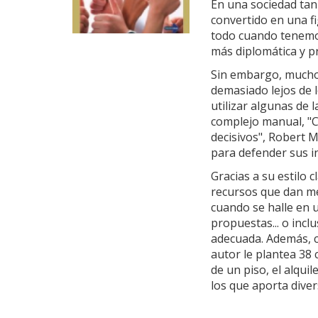
En una sociedad tan
convertido en una f
todo cuando tenemo
más diplomática y p
Sin embargo, mucho
demasiado lejos de l
utilizar algunas de 
complejo manual, "C
decisivos", Robert 
para defender sus in
Gracias a su estilo 
recursos que dan me
cuando se halle en 
propuestas... o incl
adecuada. Además, 
autor le plantea 38 
de un piso, el alqui
los que aporta dive