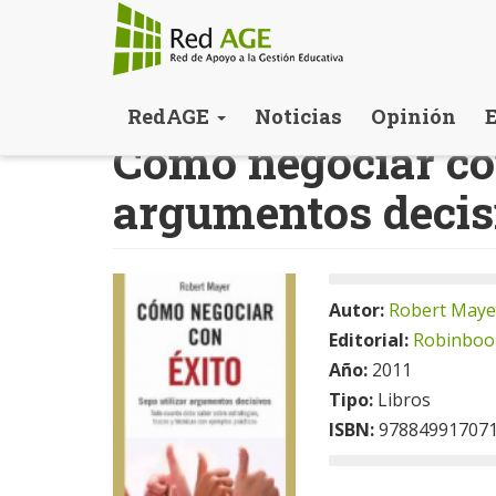
Pasar
RedAGE
Noticias
Opinión
al
Cómo negociar con
contenido
principal
argumentos decis
Autor:
Robert Maye
Editorial:
Robinboo
Año:
2011
Tipo:
Libros
ISBN:
97884991707