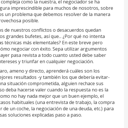
 compleja como la nuestra, el negociador se ha
igura imprescindible para muchos de nosotros, sobre
s un problema que debemos resolver de la manera
rovechosa posible.
s de nuestros conflictos o desacuerdos quedan
os grandes bufetes, así que... ¿Por qué no intenta
las técnicas más elementales? En este breve pero
ómo negociar con éxito. Sepa utilizar argumentos
Mayer pasa revista a todo cuanto usted debe saber
tereses y triunfar en cualquier negociación.
claro, ameno y directo, aprenderá cuáles son los
jores resultados -y también los que debería evitar-
una situación comprometida, alguien rechace sus
uso deba hacerse valer cuando la respuesta no es la
como no hay nada mejor que un buen ejemplo, el
casos habituales (una entrevista de trabajo, la compra
ler de un coche, la negociación de una deuda, etc.) para
rsas soluciones explicadas paso a paso.