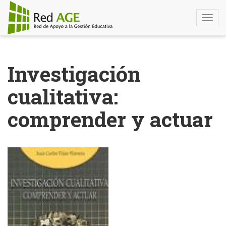
Togg
navi
Pasar
al
Investigación
contenido
principal
cualitativa:
comprender y actuar