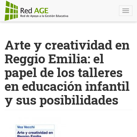
Togg
navi
Pasar
al
Arte y creatividad en
contenido
principal
Reggio Emilia: el
papel de los talleres
en educación infantil
y sus posibilidades