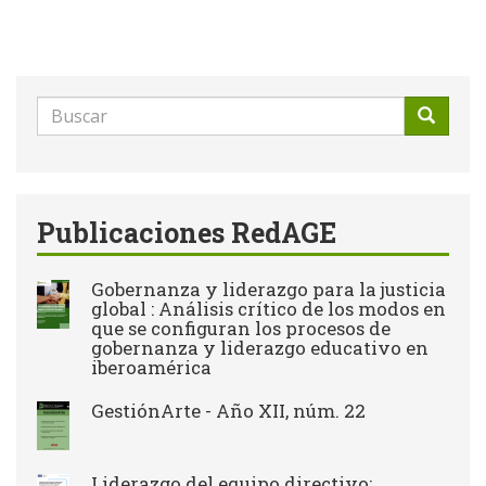
Formulario
de
Buscar
búsqueda
Publicaciones RedAGE
Gobernanza y liderazgo para la justicia
global : Análisis crítico de los modos en
que se configuran los procesos de
gobernanza y liderazgo educativo en
iberoamérica
GestiónArte - Año XII, núm. 22
Liderazgo del equipo directivo: