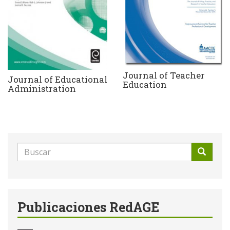
Journal of Teacher
Journal of Educational
Education
Administration
Formulario
de
Buscar
búsqueda
Publicaciones RedAGE