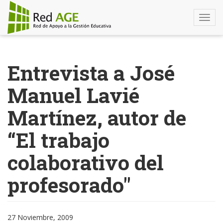
Togg
navi
Pasar
al
Entrevista a José
contenido
principal
Manuel Lavié
Martínez, autor de
“El trabajo
colaborativo del
profesorado"
27 Noviembre, 2009