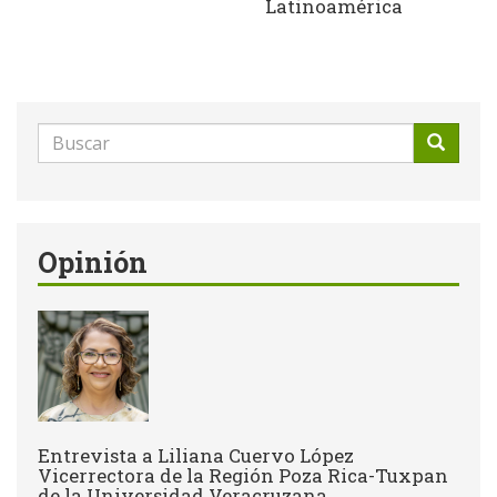
Latinoamérica
Formulario
de
Buscar
búsqueda
Opinión
Entrevista a Liliana Cuervo López
Vicerrectora de la Región Poza Rica-Tuxpan
de la Universidad Veracruzana.