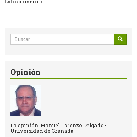
Latinoamérica
Formulario
de
Buscar
búsqueda
Opinión
La opinión: Manuel Lorenzo Delgado -
Universidad de Granada