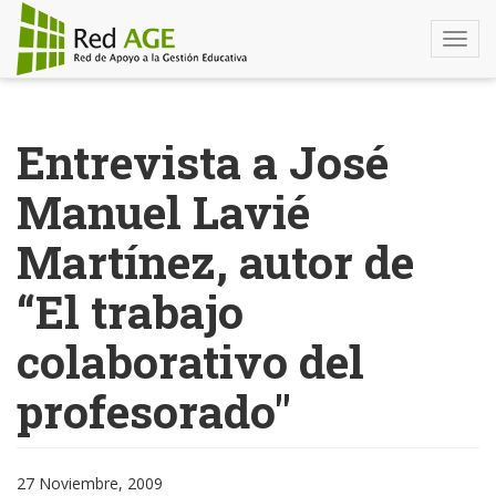
Togg
navi
Pasar
al
Entrevista a José
contenido
principal
Manuel Lavié
Martínez, autor de
“El trabajo
colaborativo del
profesorado"
27 Noviembre, 2009