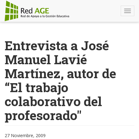
Togg
navi
Pasar
al
Entrevista a José
contenido
principal
Manuel Lavié
Martínez, autor de
“El trabajo
colaborativo del
profesorado"
27 Noviembre, 2009