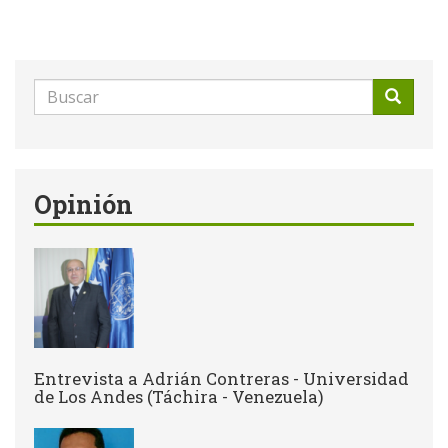
Formulario
de
Buscar
búsqueda
Opinión
Entrevista a Adrián Contreras - Universidad
de Los Andes (Táchira - Venezuela)