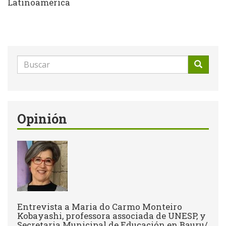
Latinoamérica
Formulario
de
Buscar
búsqueda
Opinión
Entrevista a Maria do Carmo Monteiro
Kobayashi, professora associada de UNESP, y
Secretaria Municipal de Educación en Bauru/