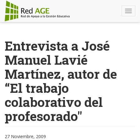
Togg
navi
Pasar
al
Entrevista a José
contenido
principal
Manuel Lavié
Martínez, autor de
“El trabajo
colaborativo del
profesorado"
27 Noviembre, 2009