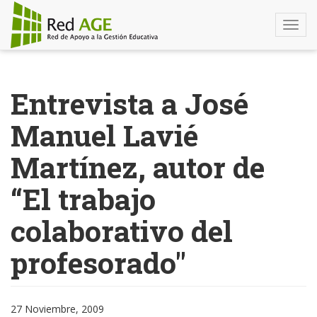
Togg
navi
Pasar
al
Entrevista a José
contenido
principal
Manuel Lavié
Martínez, autor de
“El trabajo
colaborativo del
profesorado"
27 Noviembre, 2009