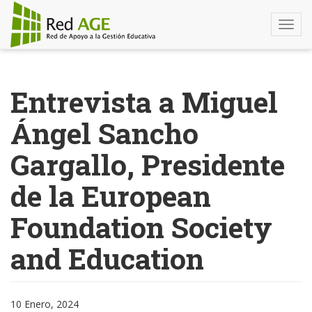
Togg
navi
Pasar
al
Entrevista a Miguel
contenido
principal
Ángel Sancho
Gargallo, Presidente
de la European
Foundation Society
and Education
10 Enero, 2024