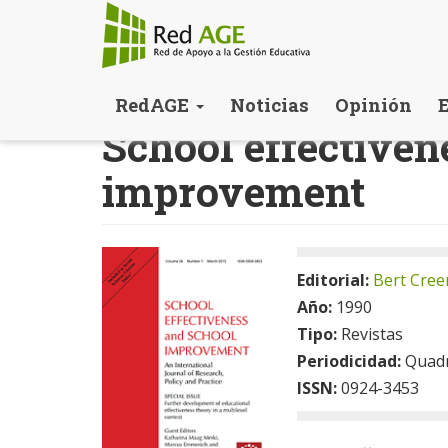
Pasar
RedAGE
Noticias
Opinión
al
School effectiven
contenido
principal
improvement
Editorial:
Bert Cree
Año:
1990
Tipo:
Revistas
Periodicidad:
Quadr
ISSN:
0924-3453