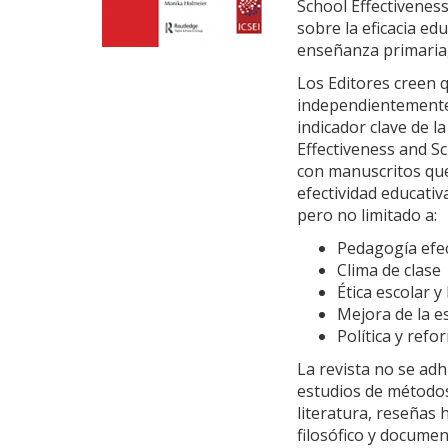
School Effectivene
sobre la eficacia edu
enseñanza primaria,
Los Editores creen 
independientemente 
indicador clave de la
Effectiveness and S
con manuscritos que
efectividad educativ
pero no limitado a:
Pedagogía efec
Clima de clase
Ética escolar y
Mejora de la 
Política y refo
La revista no se adh
estudios de métodos 
literatura, reseñas h
filosófico y docume