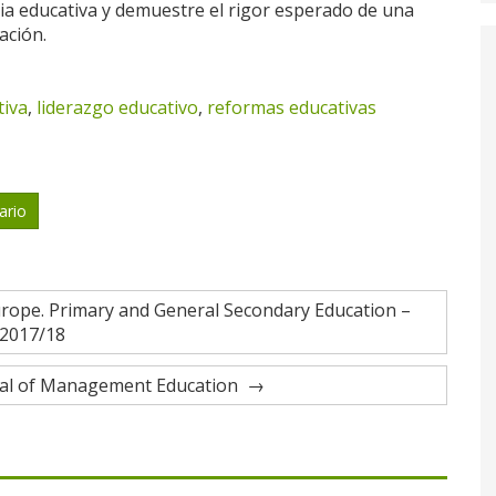
cia educativa y demuestre el rigor esperado de una
ación.
tiva
,
liderazgo educativo
,
reformas educativas
ario
urope. Primary and General Secondary Education –
2017/18
nal of Management Education