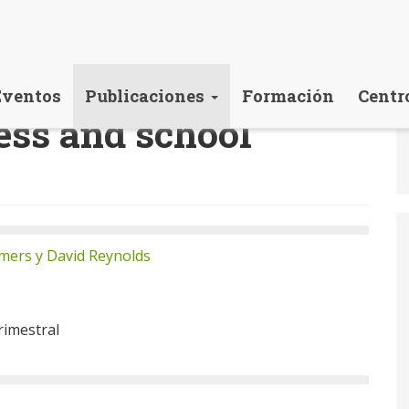
Eventos
Publicaciones
Formación
Centr
ess and school
mers y David Reynolds
imestral