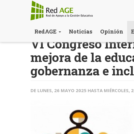
Pasar
RedAGE
Noticias
Opinión
al
VI Congreso Inter
contenido
principal
mejora de la educa
gobernanza e inc
DE
LUNES, 26 MAYO 2025
HASTA
MIÉRCOLES, 