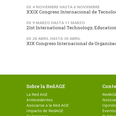
DE
4 NOVIEMBRE
HASTA
6 NOVIEMBRE
XXIX Congreso Internacional de Tecnol
DE
9 MARZO
HASTA
11 MARZO
21st International Technology, Educati
DE
28 ABRIL
HASTA
30 ABRIL
XIX Congreso Internacional de Organizaci
Sobre la RedAGE
Conte
La Red AGE
RedAG
Antecedentes
Noticia
Asociarse a la Red AGE
Opinió
Impacto de RedAGE
Evento