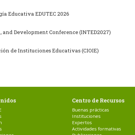
ogía Educativa EDUTEC 2026
on, and Development Conference (INTED2027)
ón de Instituciones Educativas (CIOIE)
nidos
Centro de Recursos
E
Buenas prácticas
s
Instituciones
n
Expertos
s
Actividades formativas