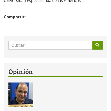
Universidad Especializada de las Américas
Compartir:
Formulario
de
Buscar
búsqueda
Opinión