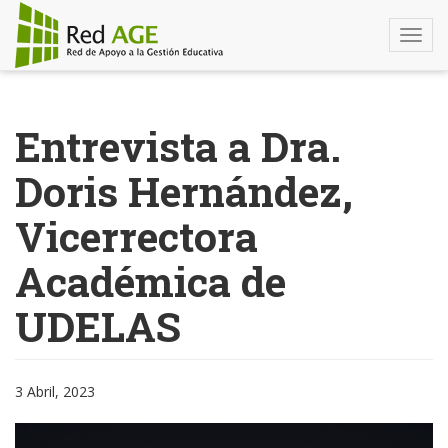
Togg
navi
Pasar
al
Entrevista a Dra.
contenido
principal
Doris Hernández,
Vicerrectora
Académica de
UDELAS
3 Abril, 2023