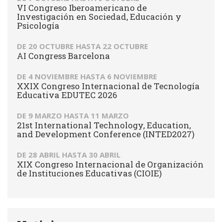
VI Congreso Iberoamericano de
Investigación en Sociedad, Educación y
Psicología
DE
20 OCTUBRE
HASTA
22 OCTUBRE
AI Congress Barcelona
DE
4 NOVIEMBRE
HASTA
6 NOVIEMBRE
XXIX Congreso Internacional de Tecnología
Educativa EDUTEC 2026
DE
9 MARZO
HASTA
11 MARZO
21st International Technology, Education,
and Development Conference (INTED2027)
DE
28 ABRIL
HASTA
30 ABRIL
XIX Congreso Internacional de Organización
de Instituciones Educativas (CIOIE)