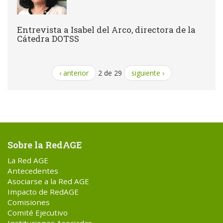
Entrevista a Isabel del Arco, directora de la
Cátedra DOTSS
‹ anterior
2 de 29
siguiente ›
Sobre la RedAGE
La Red AGE
Antecedentes
Asociarse a la Red AGE
Impacto de RedAGE
Comisiones
Comité Ejecutivo