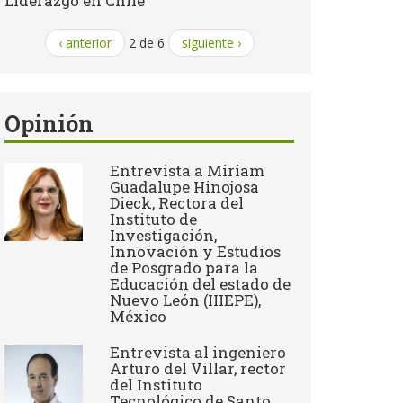
Liderazgo en Chile
‹ anterior
2 de 6
siguiente ›
Opinión
Entrevista a Miriam
Guadalupe Hinojosa
Dieck, Rectora del
Instituto de
Investigación,
Innovación y Estudios
de Posgrado para la
Educación del estado de
Nuevo León (IIIEPE),
México
Entrevista al ingeniero
Arturo del Villar, rector
del Instituto
Tecnológico de Santo