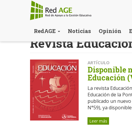
Pasar
RedAGE
Noticias
Opinión
al
Revista Educació
contenido
principal
ARTÍCULO
Disponible 
Educación (
La revista Educació
Educación de la Pont
publicado un nuevo
N°59), ya disponible 
Leer más