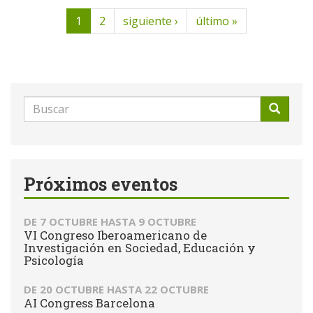
1
2
siguiente ›
último »
Formulario
de
Buscar
búsqueda
Próximos eventos
DE
7 OCTUBRE
HASTA
9 OCTUBRE
VI Congreso Iberoamericano de
Investigación en Sociedad, Educación y
Psicología
DE
20 OCTUBRE
HASTA
22 OCTUBRE
AI Congress Barcelona