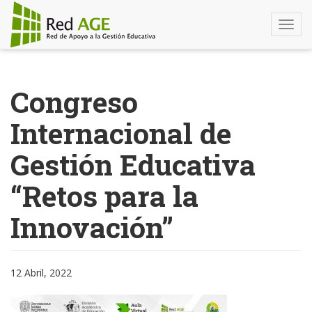
Togg
navi
Pasar
al
Congreso
contenido
principal
Internacional de
Gestión Educativa
“Retos para la
Innovación”
12 Abril, 2022