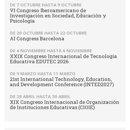
DE
7 OCTUBRE
HASTA
9 OCTUBRE
VI Congreso Iberoamericano de
Investigación en Sociedad, Educación y
Psicología
DE
20 OCTUBRE
HASTA
22 OCTUBRE
AI Congress Barcelona
DE
4 NOVIEMBRE
HASTA
6 NOVIEMBRE
XXIX Congreso Internacional de Tecnología
Educativa EDUTEC 2026
DE
9 MARZO
HASTA
11 MARZO
21st International Technology, Education,
and Development Conference (INTED2027)
DE
28 ABRIL
HASTA
30 ABRIL
XIX Congreso Internacional de Organización
de Instituciones Educativas (CIOIE)