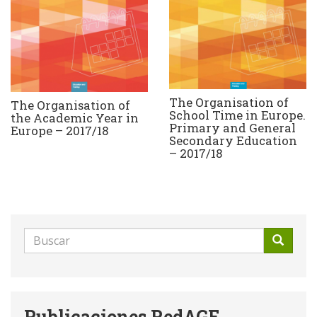
The Organisation of
The Organisation of
School Time in Europe.
the Academic Year in
Primary and General
Europe – 2017/18
Secondary Education
– 2017/18
Formulario
de
Buscar
búsqueda
Publicaciones RedAGE