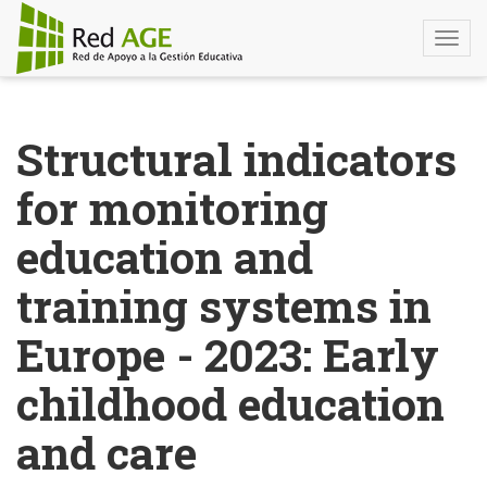
Togg
navi
Pasar
al
Structural indicators
contenido
principal
for monitoring
education and
training systems in
Europe - 2023: Early
childhood education
and care