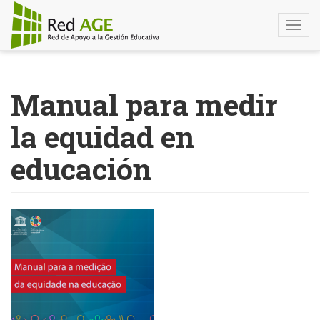
Togg
navi
Pasar
al
Manual para medir
contenido
principal
la equidad en
educación