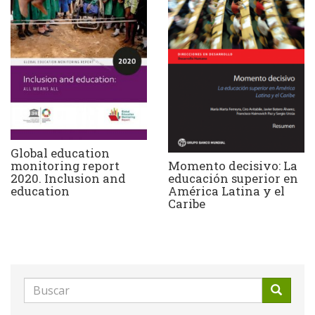
Global education
Momento decisivo: La
monitoring report
educación superior en
2020. Inclusion and
América Latina y el
education
Caribe
Formulario
de
Buscar