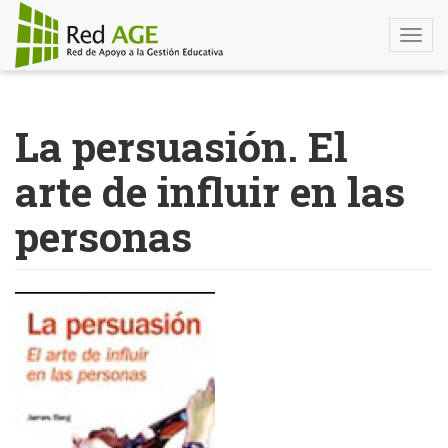
Togg
navi
Pasar
al
La persuasión. El
contenido
principal
arte de influir en las
personas