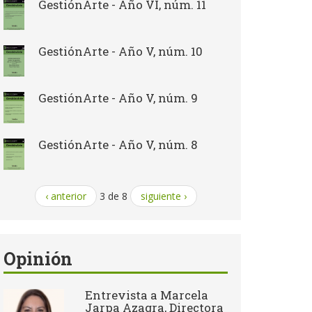
GestiónArte - Año VI, núm. 11
GestiónArte - Año V, núm. 10
GestiónArte - Año V, núm. 9
GestiónArte - Año V, núm. 8
‹ anterior
3 de 8
siguiente ›
Opinión
Entrevista a Marcela
Jarpa Azagra, Directora