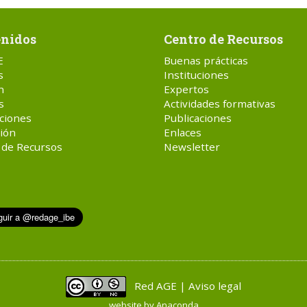
nidos
Centro de Recursos
E
Buenas prácticas
s
Instituciones
n
Expertos
s
Actividades formativas
ciones
Publicaciones
ión
Enlaces
 de Recursos
Newsletter
Red AGE | Aviso legal
website by
Anaconda