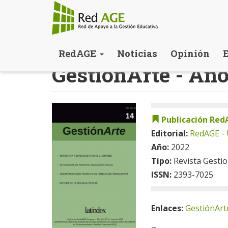
Pasar
RedAGE
Noticias
Opinión
al
GestiónArte - Año
contenido
principal
Publicación Red
Editorial:
RedAGE -
Año:
2022
Tipo:
Revista Gesti
ISSN:
2393-7025
Enlaces:
GestiónArte