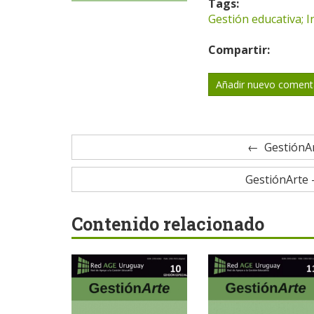
Tags:
Gestión educativa; I
Compartir:
Añadir nuevo coment
GestiónAr
GestiónArte -
Contenido relacionado