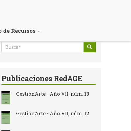
o de Recursos
Formulario
de
Buscar
búsqueda
Publicaciones RedAGE
GestiónArte - Año VII, núm. 13
GestiónArte - Año VII, núm. 12