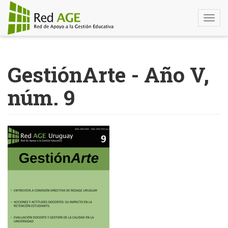
Togg
navi
Pasar
al
GestiónArte - Año V,
contenido
principal
núm. 9