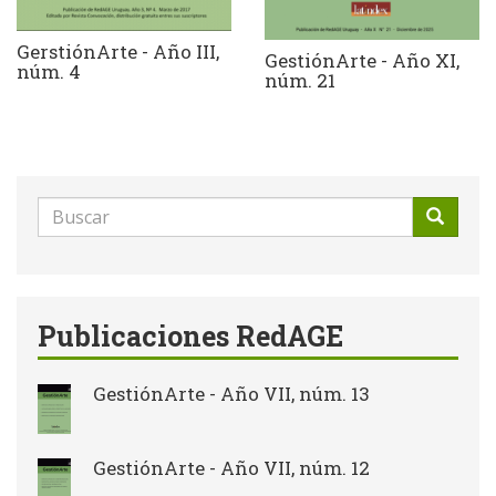
GerstiónArte - Año III,
GestiónArte - Año XI,
núm. 4
núm. 21
Formulario
de
Buscar
búsqueda
Publicaciones RedAGE
GestiónArte - Año VII, núm. 13
GestiónArte - Año VII, núm. 12