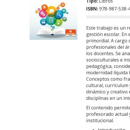
Tipo:
Libros
ISBN:
978-987-538-
Este trabajo es un r
gestión escolar. En
primordial. A cargo 
profesionales del á
los docentes. Se ana
socioculturales e ins
pedagógica, conside
modernidad líquida 
Conceptos como frag
cultural, currículum
dinámico y creativo 
disciplinas en un i
El contenido permite
profesorado actual y
institucional.