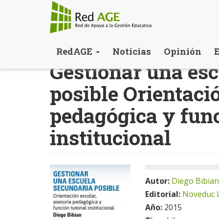
Pasar
RedAGE
Noticias
Opinión
al
Gestionar una es
contenido
principal
posible Orientació
pedagógica y func
institucional
Autor:
Diego Bibian
Editorial:
Noveduc 
Año:
2015