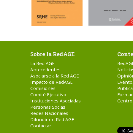
Sobre la RedAGE
Conte
La Red AGE
RedAG
Antecedentes
Noticia
Asociarse a la Red AGE
Opinió
Impacto de RedAGE
Evento
Comisiones
Publica
Comité Ejecutivo
Formac
Instituciones Asociadas
Centro
Personas Socias
Redes Nacionales
Difundir en Red AGE
Contactar