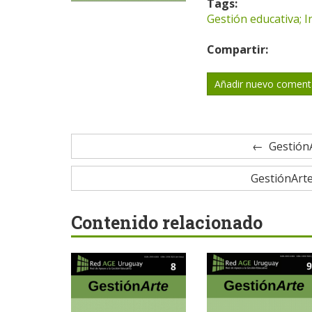
Tags:
Gestión educativa; I
Compartir:
Añadir nuevo coment
GestiónA
GestiónArte 
Contenido relacionado