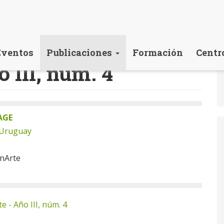
Eventos
Publicaciones
Formación
Centr
 III, núm. 4
AGE
 Uruguay
onArte
e - Año III, núm. 4