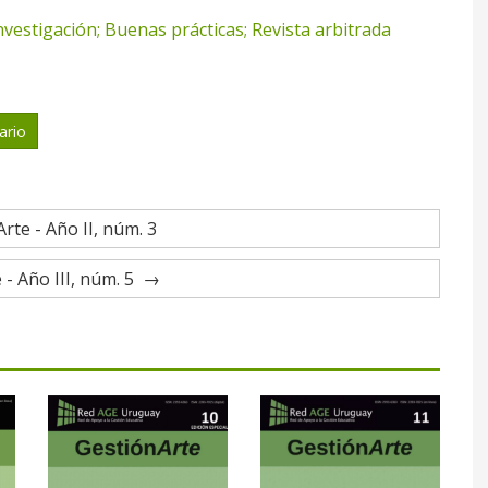
nvestigación; Buenas prácticas; Revista arbitrada
ario
rte - Año II, núm. 3
- Año III, núm. 5