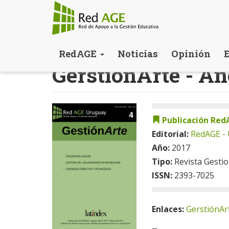
Pasar
RedAGE
Noticias
Opinión
al
GerstiónArte - Año
contenido
principal
Publicación Red
Editorial:
RedAGE -
Año:
2017
Tipo:
Revista Gesti
ISSN:
2393-7025
Enlaces:
GerstiónArt