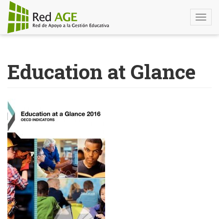
Togg
navi
Pasar
al
Education at Glance
contenido
principal