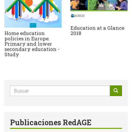
Education at a Glance
Home education
2018
policies in Europe.
Primary and lower
secondary education -
Study
Formulario
de
Buscar
búsqueda
Publicaciones RedAGE