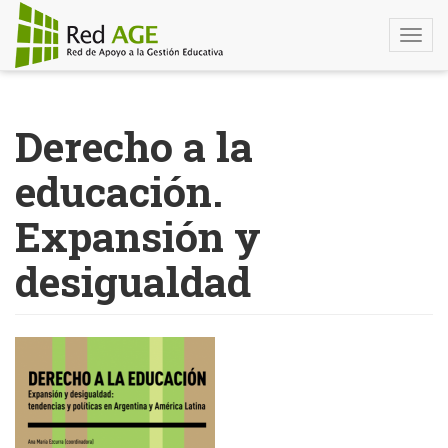
Togg
navi
Pasar
al
Derecho a la
contenido
principal
educación.
Expansión y
desigualdad