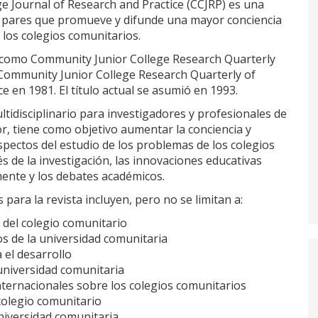
e Journal of Research and Practice (CCJRP) es una
r pares que promueve y difunde una mayor conciencia
 los colegios comunitarios.
 como Community Junior College Research Quarterly
Community Junior College Research Quarterly of
e en 1981. El título actual se asumió en 1993.
ltidisciplinario para investigadores y profesionales de
r, tiene como objetivo aumentar la conciencia y
spectos del estudio de los problemas de los colegios
s de la investigación, las innovaciones educativas
ente y los debates académicos.
 para la revista incluyen, pero no se limitan a:
 del colegio comunitario
os de la universidad comunitaria
 el desarrollo
 universidad comunitaria
nternacionales sobre los colegios comunitarios
colegio comunitario
universidad comunitaria