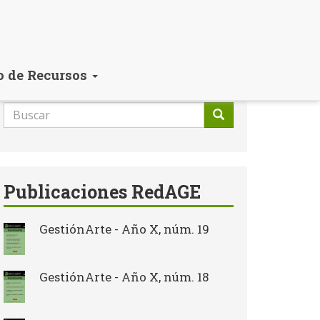
o de Recursos
Formulario
de
Buscar
búsqueda
Publicaciones RedAGE
GestiónArte - Año X, núm. 19
GestiónArte - Año X, núm. 18