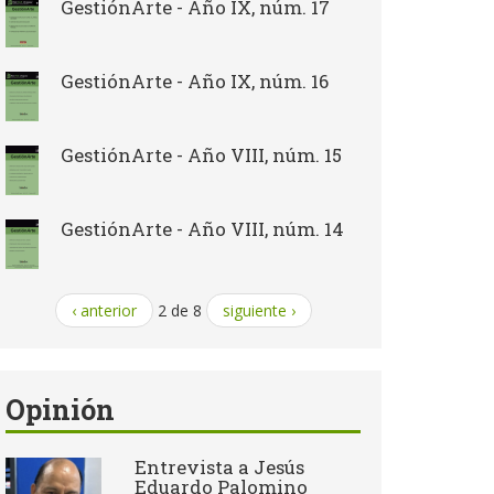
GestiónArte - Año IX, núm. 17
GestiónArte - Año IX, núm. 16
GestiónArte - Año VIII, núm. 15
GestiónArte - Año VIII, núm. 14
‹ anterior
2 de 8
siguiente ›
Opinión
Entrevista a Jesús
Eduardo Palomino