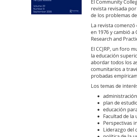
El Community Colleg
revista revisada po
de los problemas de
La revista comenzó
en 1976 y cambió a 
Research and Practic
El CCJRP, un foro mu
la educación superio
abordar todos los a
comunitarios a travé
probadas empíricam
Los temas de interés
administración
plan de estudi
educación para
Facultad de la
Perspectivas i
Liderazgo del 
política de la 