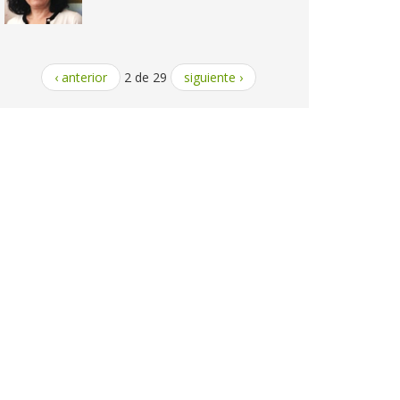
‹ anterior
2 de 29
siguiente ›