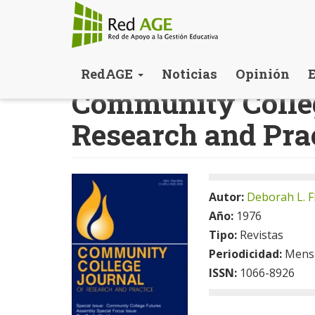
Pasar
RedAGE
Noticias
Opinión
al
Community Colleg
contenido
principal
Research and Pra
Autor:
Deborah L. F
Año:
1976
Tipo:
Revistas
Periodicidad:
Mens
ISSN:
1066-8926