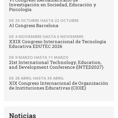
Investigación en Sociedad, Educación y
Psicología
DE
20 OCTUBRE
HASTA
22 OCTUBRE
AI Congress Barcelona
DE
4 NOVIEMBRE
HASTA
6 NOVIEMBRE
XXIX Congreso Internacional de Tecnología
Educativa EDUTEC 2026
DE
9 MARZO
HASTA
11 MARZO
21st International Technology, Education,
and Development Conference (INTED2027)
DE
28 ABRIL
HASTA
30 ABRIL
XIX Congreso Internacional de Organización
de Instituciones Educativas (CIOIE)
Noticias