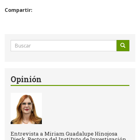
Compartir:
Formulario
de
Buscar
búsqueda
Opinión
Entrevista a Miriam Guadalupe Hinojosa
Dieck, Rectora del Instituto de Investigación,