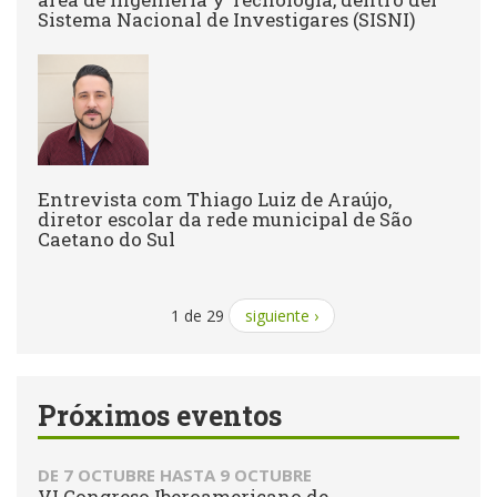
Sistema Nacional de Investigares (SISNI)
Entrevista com Thiago Luiz de Araújo,
diretor escolar da rede municipal de São
Caetano do Sul
1 de 29
siguiente ›
Próximos eventos
DE
7 OCTUBRE
HASTA
9 OCTUBRE
VI Congreso Iberoamericano de