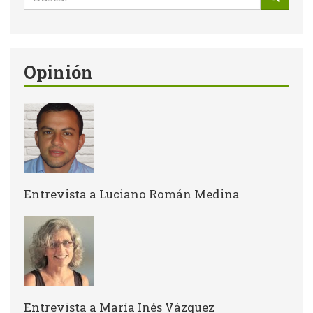
de
Buscar
búsqueda
Opinión
Entrevista a Luciano Román Medina
Entrevista a María Inés Vázquez