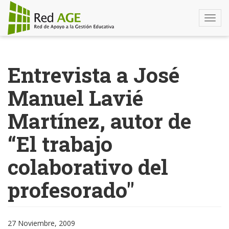
Togg
navi
Pasar
al
Entrevista a José
contenido
principal
Manuel Lavié
Martínez, autor de
“El trabajo
colaborativo del
profesorado"
27 Noviembre, 2009