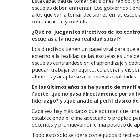
Esta capacidad de tomar decisiones rápido, y d
escuelas deben enfrentar. Los gobiernos tie
a los que van a tomar decisiones en las escue
comunicación y consulta.
¿Qué rol juegan los directivos de los cent
escuelas a la nueva realidad social?
Los directivos tienen un papel vital para que 
externo a la realidad de las escuelas es una d
escuelas centrándose en el aprendizaje y dedic
puedan trabajar en equipo, colaborar y dispo
alumnos y adaptarse a las nuevas realidades.
En los últimos años se ha puesto de manifi
fuerte, que no pasa directamente por un l
liderazgo? y ¿qué añade al perfil clásico de
Cada vez hay más datos que apuntan que una b
estableciendo el clima adecuado o propicio par
docentes y promueven un clima positivo de ap
Todo esto solo se logra con equipos directivo