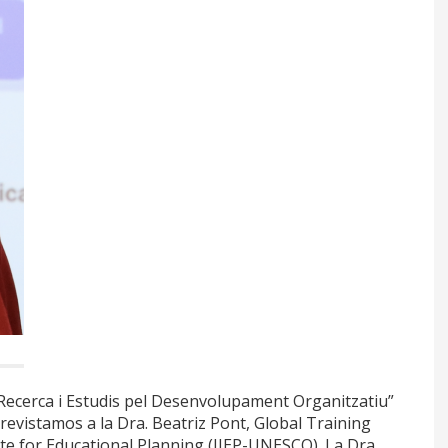
 Recerca i Estudis pel Desenvolupament Organitzatiu”
evistamos a la Dra. Beatriz Pont, Global Training
te for Educational Planning (IIEP-UNESCO). La Dra.