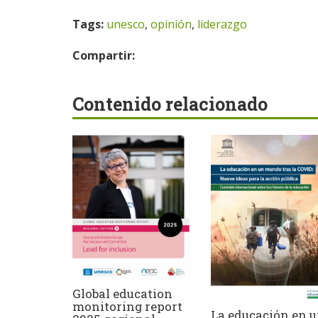
Tags:
unesco
,
opinión
,
liderazgo
Compartir:
Contenido relacionado
Global education
monitoring report
La educación en 