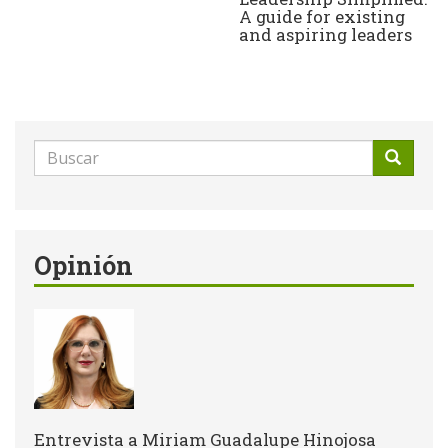
A guide for existing
and aspiring leaders
Formulario
de
Buscar
búsqueda
Opinión
Entrevista a Miriam Guadalupe Hinojosa