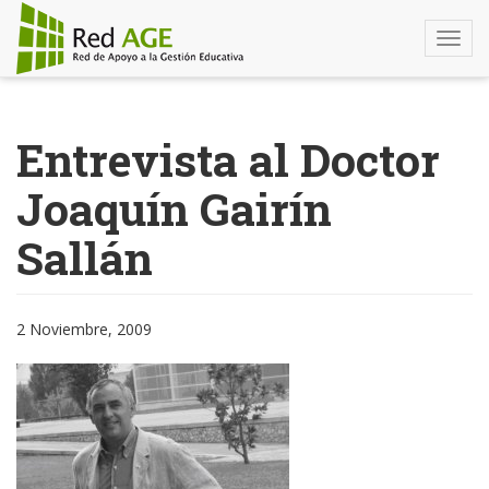
Togg
navi
Pasar
al
Entrevista al Doctor
contenido
principal
Joaquín Gairín
Sallán
2 Noviembre, 2009