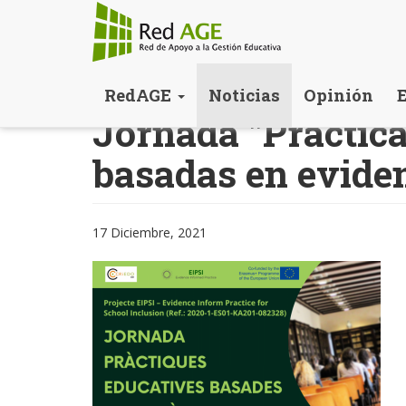
Pasar
RedAGE
Noticias
Opinión
al
Jornada "Práctic
contenido
principal
basadas en evide
17 Diciembre, 2021