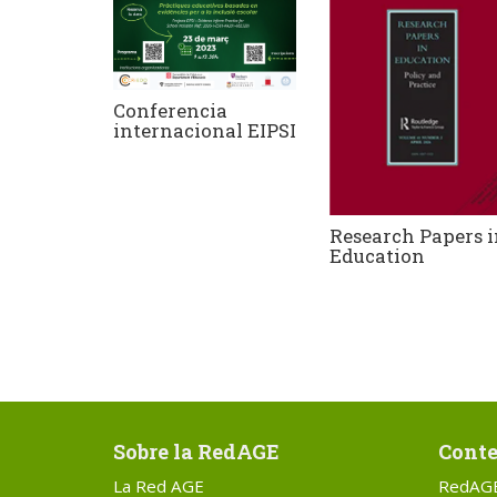
Conferencia
internacional EIPSI
Research Papers 
Education
Sobre la RedAGE
Conte
La Red AGE
RedAG