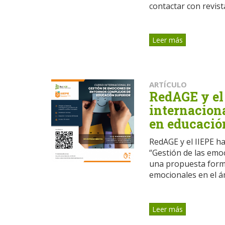
contactar con revi
Leer más
ARTÍCULO
RedAGE y el
internaciona
en educació
RedAGE y el IIEPE h
“Gestión de las emo
una propuesta forma
emocionales en el ám
Leer más