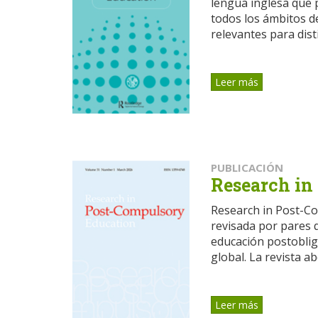
lengua inglesa que p
todos los ámbitos d
relevantes para disti
Leer más
PUBLICACIÓN
Research in
Research in Post-Co
revisada por pares q
educación postobliga
global. La revista abo
Leer más