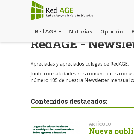
Pasar
RedAGE
Noticias
Opinión
al
RedAGE - Newslet
contenido
principal
Apreciadas y apreciados colegas de RedAGE,
Junto con saludarles nos comunicamos con ust
número 185 de nuestra Newsletter mensual co
Contenidos destacados:
ARTÍCULO
Nueva publi