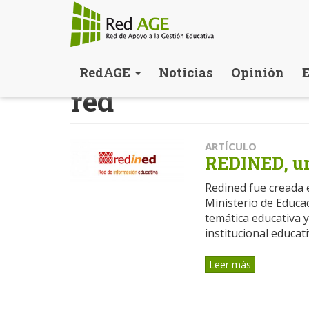
Pasar
RedAGE
Noticias
Opinión
al
red
contenido
principal
ARTÍCULO
REDINED, un
Redined fue creada 
Ministerio de Educac
temática educativa y
institucional educativ
Leer más