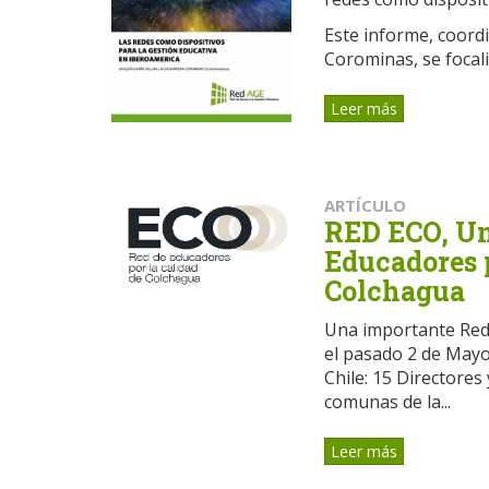
Este informe, coordi
Corominas, se focaliz
Leer más
ARTÍCULO
RED ECO, Una
Educadores p
Colchagua
Una importante Red 
el pasado 2 de Mayo
Chile: 15 Directores
comunas de la...
Leer más