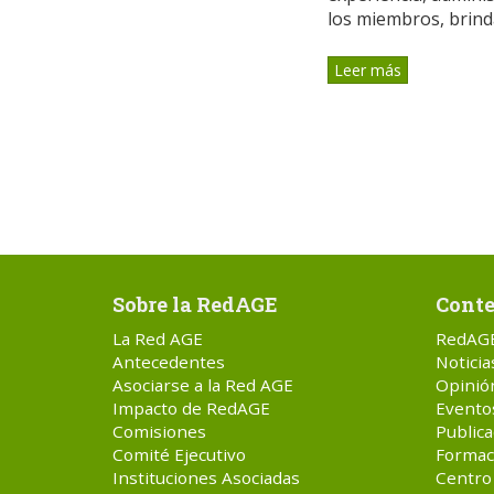
los miembros, brinda
Leer más
Sobre la RedAGE
Conte
La Red AGE
RedAG
Antecedentes
Noticia
Asociarse a la Red AGE
Opinió
Impacto de RedAGE
Evento
Comisiones
Publica
Comité Ejecutivo
Formac
Instituciones Asociadas
Centro