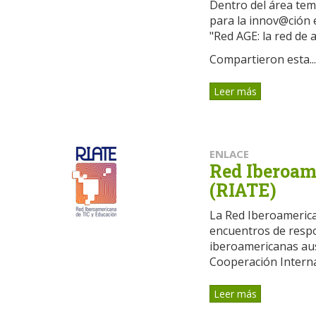
Dentro del área temá
para la innov@ción 
"Red AGE: la red de 
Compartieron esta...
Leer más
ENLACE
Red Iberoam
(RIATE)
La Red Iberoamerica
encuentros de respo
iberoamericanas aus
Cooperación Internac
Leer más