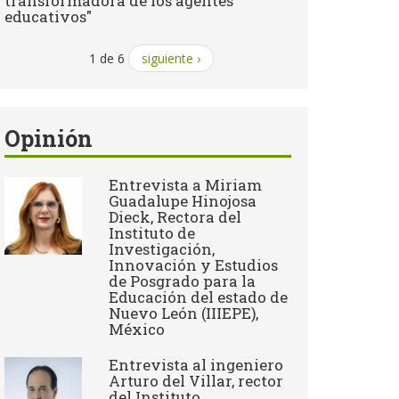
transformadora de los agentes
educativos"
1 de 6
siguiente ›
Opinión
Entrevista a Miriam
Guadalupe Hinojosa
Dieck, Rectora del
Instituto de
Investigación,
Innovación y Estudios
de Posgrado para la
Educación del estado de
Nuevo León (IIIEPE),
México
Entrevista al ingeniero
Arturo del Villar, rector
del Instituto