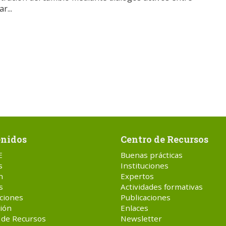
r...
nidos
Centro de Recursos
E
Buenas prácticas
s
Instituciones
n
Expertos
s
Actividades formativas
ciones
Publicaciones
ión
Enlaces
 de Recursos
Newsletter