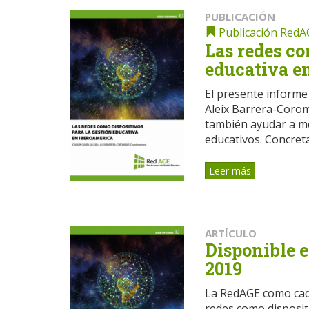
PUBLICACIÓN
Publicación RedA
Las redes co
educativa e
El presente informe
Aleix Barrera-Corom
también ayudar a me
educativos. Concreta
Leer más
ARTÍCULO
Disponible e
2019
La RedAGE como cada
redes como disposit