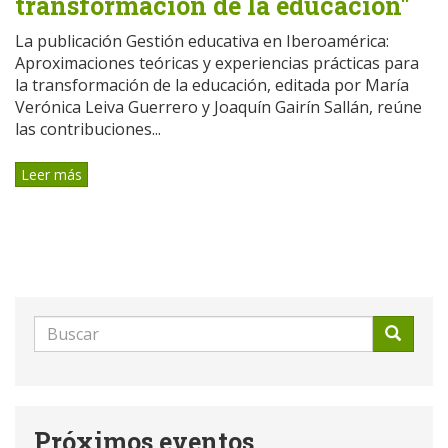
transformación de la educación"
La publicación Gestión educativa en Iberoamérica:
Aproximaciones teóricas y experiencias prácticas para
la transformación de la educación, editada por María
Verónica Leiva Guerrero y Joaquín Gairín Sallán, reúne
las contribuciones...
Leer más
Formulario
de
Buscar
búsqueda
Próximos eventos