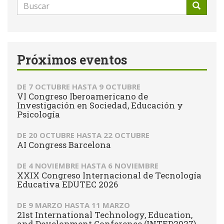
Formulario
de
Buscar
búsqueda
Próximos eventos
DE
7 OCTUBRE
HASTA
9 OCTUBRE
VI Congreso Iberoamericano de
Investigación en Sociedad, Educación y
Psicología
DE
20 OCTUBRE
HASTA
22 OCTUBRE
AI Congress Barcelona
DE
4 NOVIEMBRE
HASTA
6 NOVIEMBRE
XXIX Congreso Internacional de Tecnología
Educativa EDUTEC 2026
DE
9 MARZO
HASTA
11 MARZO
21st International Technology, Education,
and Development Conference (INTED2027)