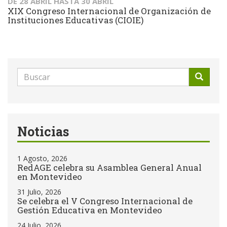
DE
28 ABRIL
HASTA
30 ABRIL
XIX Congreso Internacional de Organización de
Instituciones Educativas (CIOIE)
Formulario
de
Buscar
búsqueda
Noticias
1 Agosto, 2026
RedAGE celebra su Asamblea General Anual
en Montevideo
31 Julio, 2026
Se celebra el V Congreso Internacional de
Gestión Educativa en Montevideo
24 Julio, 2026