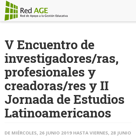
Pasar
al
V Encuentro de
contenido
principal
investigadores/ras,
profesionales y
creadoras/res y II
Jornada de Estudios
Latinoamericanos
DE
MIÉRCOLES, 26 JUNIO 2019
HASTA
VIERNES, 28 JUNIO