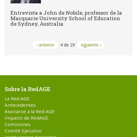
Entrevista a John de Nobile, professor de la
Macquarie University School of Education
de Sydney, Australia
‹ anterior
4 de 29
siguiente ›
Sobre la RedAGE
La Red AGE
Antecedentes
Asociarse a la Red AGE
Impacto de RedAGE
Comisiones
Comité Ejecutivo