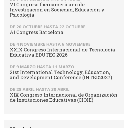
VI Congreso Iberoamericano de
Investigación en Sociedad, Educación y
Psicología
DE
20 OCTUBRE
HASTA
22 OCTUBRE
AI Congress Barcelona
DE
4 NOVIEMBRE
HASTA
6 NOVIEMBRE
XXIX Congreso Internacional de Tecnología
Educativa EDUTEC 2026
DE
9 MARZO
HASTA
11 MARZO
21st International Technology, Education,
and Development Conference (INTED2027)
DE
28 ABRIL
HASTA
30 ABRIL
XIX Congreso Internacional de Organización
de Instituciones Educativas (CIOIE)