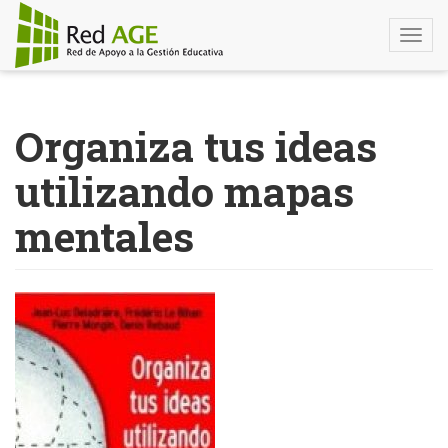
Togg
navi
Pasar
al
Organiza tus ideas
contenido
principal
utilizando mapas
mentales