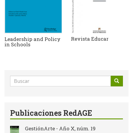
Revista Educar
Leadership and Policy
in Schools
Formulario
de
Buscar
búsqueda
Publicaciones RedAGE
GestiónArte - Año X, núm. 19