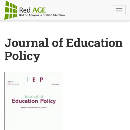
Togg
navi
Pasar
al
Journal of Education
contenido
principal
Policy