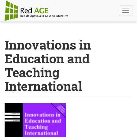
Togg
navi
Pasar
al
Innovations in
contenido
principal
Education and
Teaching
International