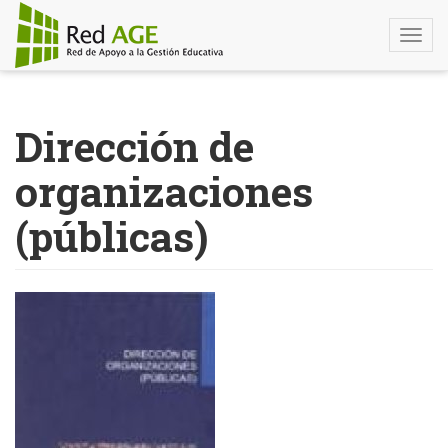
Togg
navi
Pasar
al
Dirección de
contenido
principal
organizaciones
(públicas)