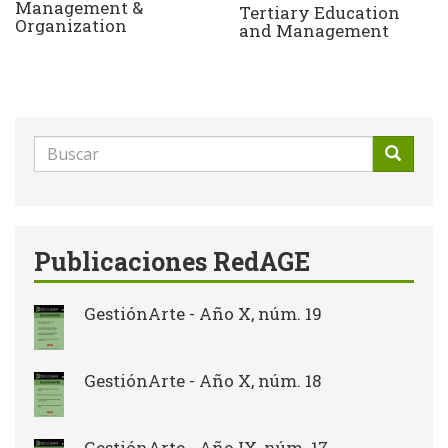
Management &
Tertiary Education
Organization
and Management
Formulario
de
Buscar
búsqueda
Publicaciones RedAGE
GestiónArte - Año X, núm. 19
GestiónArte - Año X, núm. 18
GestiónArte - Año IX, núm. 17