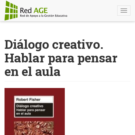
Togg
navi
Pasar
al
Diálogo creativo.
contenido
principal
Hablar para pensar
en el aula