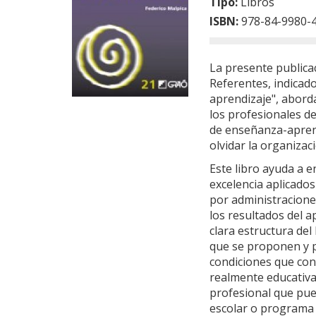
Tipo:
Libros
ISBN:
978-84-9980-
La presente publicaci
Referentes, indicad
aprendizaje", abor
los profesionales de
de enseñanza-aprend
olvidar la organizac
Este libro ayuda a e
excelencia aplicados
por administraciones
los resultados del a
clara estructura del
que se proponen y pe
condiciones que con
realmente educativa
profesional que pue
escolar o programa