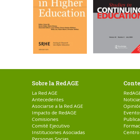
Sobre la RedAGE
Conte
La Red AGE
RedAG
Antecedentes
Noticia
Asociarse a la Red AGE
Opinió
Impacto de RedAGE
Evento
Comisiones
Publica
Comité Ejecutivo
Formac
Instituciones Asociadas
Centro
Personas Socias