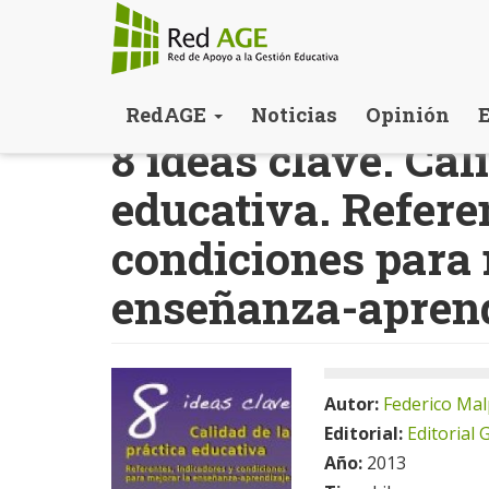
Pasar
RedAGE
Noticias
Opinión
al
8 ideas clave. Cal
contenido
principal
educativa. Refere
condiciones para 
enseñanza-aprend
Autor:
Federico Mal
Editorial:
Editorial
Año:
2013