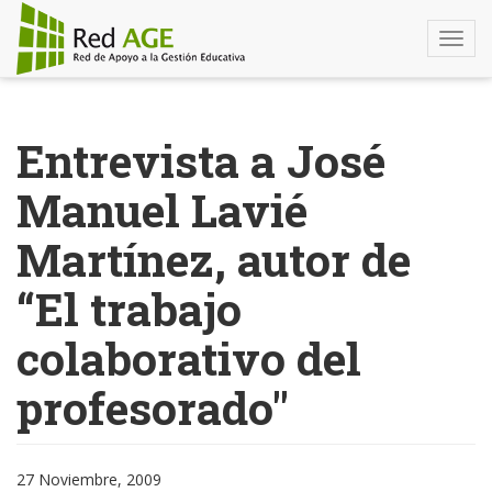
Togg
navi
Pasar
al
Entrevista a José
contenido
principal
Manuel Lavié
Martínez, autor de
“El trabajo
colaborativo del
profesorado"
27 Noviembre, 2009