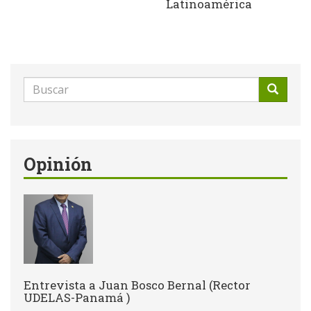
Latinoamérica
Formulario
de
Buscar
búsqueda
Opinión
Entrevista a Juan Bosco Bernal (Rector
UDELAS-Panamá )